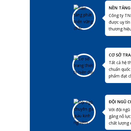
NỀN TẢNG
Công ty TN
được uy tín
thương hiệu
CƠ SỞ TRA
Tất cả hệ t
chuẩn quốc 
phẩm đạt c
ĐỘI NGŨ C
Với đội ngũ
gắng nỗ lự
chất lượng