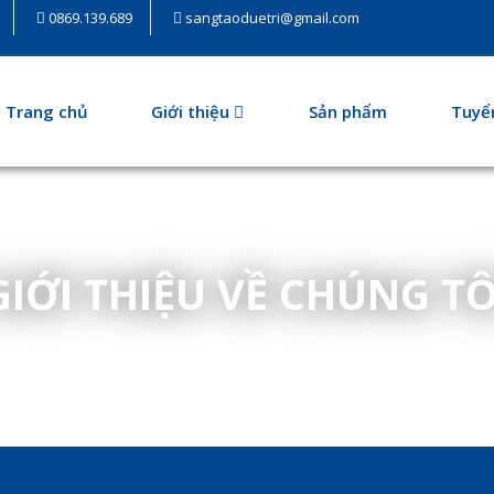
0869.139.689
sangtaoduetri@gmail.com
Trang chủ
Giới thiệu
Sản phẩm
Tuyể
GIỚI THIỆU VỀ CHÚNG TÔ