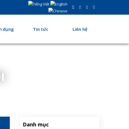
n dụng
Tin tức
Liên hệ
I
Danh mục