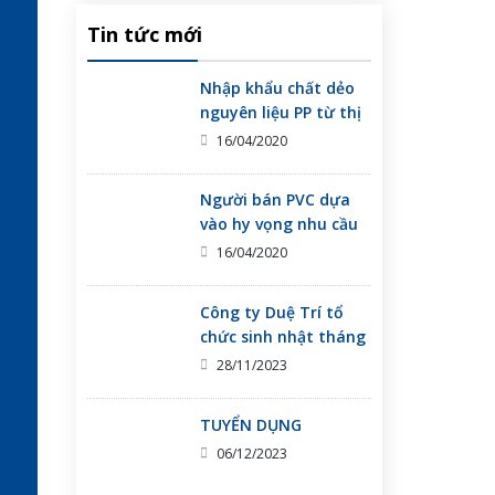
Tin tức mới
​Nhập khẩu chất dẻo
nguyên liệu PP từ thị
trưòng Hàn Quốc
16/04/2020
giảm mạnh
Người bán PVC dựa
vào hy vọng nhu cầu
tốt hơn ở Trung
16/04/2020
Quốc, Việt Nam
Công ty Duệ Trí tổ
chức sinh nhật tháng
11 cho công nhân viên
28/11/2023
TUYỂN DỤNG
06/12/2023