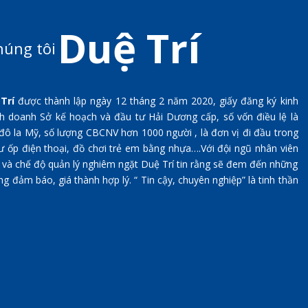
Duệ Trí
húng tôi
 Trí
được thành lập ngày 12 tháng 2 năm 2020, giấy đăng ký kinh
 doanh Sở kế hoạch và đầu tư Hải Dương cấp, số vốn điều lệ là
ô la Mỹ, số lượng CBCNV hơn 1000 người , là đơn vị đi đầu trong
ư ốp điện thoại, đồ chơi trẻ em bằng nhựa….Với đội ngũ nhân viên
tiến và chế độ quản lý nghiêm ngặt Duệ Trí tin rằng sẽ đem đến những
 đảm báo, giá thành hợp lý. “ Tin cậy, chuyên nghiệp” là tinh thần